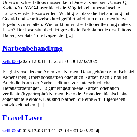
Unerwünschte Tattoos müssen kein Dauerzustand sein: Unser Q-
Switch-Nd:YAG-Laser bietet die Möglichkeit, unerwünschte
Tattoos wieder loszuwerden. Wichtig ist, dass die Behandlung mit
Geduld und schrittweise durchgeführt wird, um ein narbenfreies
Ergebnis zu erhalten. Wie funktioniert die Tattooentfernung mittels
Laser? Der Laserstrahl erhitzt gezielt die Farbpigmente des Tattoos.
Dabei „zerplatzt“ die Kapsel der [...]
Narbenbehandlung
zelli3004
2025-12-03T11:12:58+01:00
12/02/2025
|
Es gibt verschiedene Arten von Narben. Dazu gehören zum Beispiel
Aknenarben, Operationsnarben oder auch Narben nach Unfällen.
Auch die Form der Narbe stellt uns vor unterschiedliche
Herausforderungen. Es gibt eingesunkene Narben oder auch
verdickte (hypertrophe) Narben. Keloide Besonders tückisch sind
sogenannte Keloide. Das sind Narben, die eine Art "Eigenleben"
entwickelt haben. [...]
Fraxel Laser
zelli3004
2025-12-03T11:11:32+01:00
13/03/2024
|