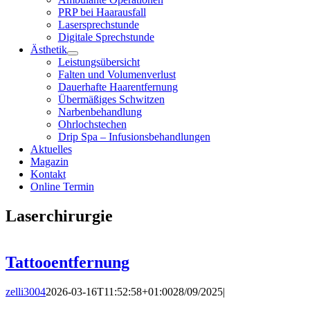
PRP bei Haarausfall
Lasersprechstunde
Digitale Sprechstunde
Ästhetik
Leistungsübersicht
Falten und Volumenverlust
Dauerhafte Haarentfernung
Übermäßiges Schwitzen
Narbenbehandlung
Ohrlochstechen
Drip Spa – Infusionsbehandlungen
Aktuelles
Magazin
Kontakt
Online Termin
Laserchirurgie
Tattooentfernung
zelli3004
2026-03-16T11:52:58+01:00
28/09/2025
|