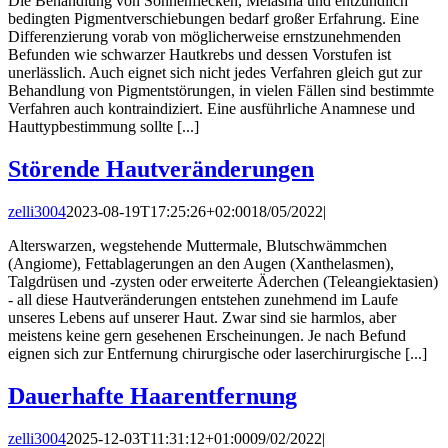
Die Behandlung von Sonnenflecken, Melasma und entzündlich
bedingten Pigmentverschiebungen bedarf großer Erfahrung. Eine
Differenzierung vorab von möglicherweise ernstzunehmenden
Befunden wie schwarzer Hautkrebs und dessen Vorstufen ist
unerlässlich. Auch eignet sich nicht jedes Verfahren gleich gut zur
Behandlung von Pigmentstörungen, in vielen Fällen sind bestimmte
Verfahren auch kontraindiziert. Eine ausführliche Anamnese und
Hauttypbestimmung sollte [...]
Störende Hautveränderungen
zelli3004
2023-08-19T17:25:26+02:00
18/05/2022
|
Alterswarzen, wegstehende Muttermale, Blutschwämmchen
(Angiome), Fettablagerungen an den Augen (Xanthelasmen),
Talgdrüsen und -zysten oder erweiterte Äderchen (Teleangiektasien)
- all diese Hautveränderungen entstehen zunehmend im Laufe
unseres Lebens auf unserer Haut. Zwar sind sie harmlos, aber
meistens keine gern gesehenen Erscheinungen. Je nach Befund
eignen sich zur Entfernung chirurgische oder laserchirurgische [...]
Dauerhafte Haarentfernung
zelli3004
2025-12-03T11:31:12+01:00
09/02/2022
|