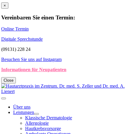
Zum
×
Inhalt
springen
Vereinbaren Sie einen Termin:
Online Termin
Digitale Sprechstunde
(09131) 228 24
Besuchen Sie uns auf Instagram
Informationen für Neupatienten
Close
Toggle
Navigation
Über uns
Leistungen
Klassische Dermatologie
Allergologie
Hautkrebsvorsorge
Ambulante Operationen