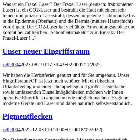
Was ist ein Fraxel-Laser? Der Fraxel-Laser (deutsch: fraktionierter
Laser) ist ein CO2-Laser und bestrahlt die Haut mit einem sehr
feinen und präzisen Laserstrahl, dessen aufgeteilte Lichtimpulse bis
in die Epidermis (Oberhaut) und die Dermis (mittlere Hautschicht)
vordringen. Der CO2-Laser hat vielfältige Anwendungsgebiete und
kommt bei zahlreichen „Schönheitsmakeln“ zum Einsatz. Der
Fraxel-Laser [...]
Unser neuer Eingriffsraum
zelli3004
2023-08-19T17:39:43+02:00
05/11/2022
|
Wir haben die Herbstferien genutzt und für Sie umgebaut. Unser
Eingriffsraum/OP ist jetzt noch schöner. Mit ein bisschen
Urlaubsfeeling und einer Therapieliege mit großer Liegefläche
sowie umfassenden Einstellmöglichkeiten möchten wir Ihnen
operative Eingriffe so angenehm wie möglich machen. Hygiene,
moderne Geräte und Laser sind dabei natürlich selbstverständlich.
Pigmentflecken
zelli3004
2025-12-03T10:59:00+01:00
18/05/2022
|