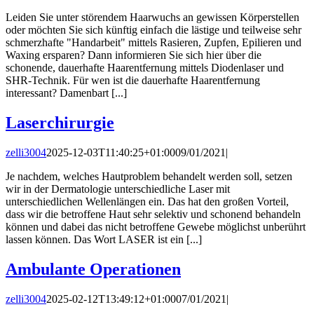
Leiden Sie unter störendem Haarwuchs an gewissen Körperstellen
oder möchten Sie sich künftig einfach die lästige und teilweise sehr
schmerzhafte "Handarbeit" mittels Rasieren, Zupfen, Epilieren und
Waxing ersparen? Dann informieren Sie sich hier über die
schonende, dauerhafte Haarentfernung mittels Diodenlaser und
SHR-Technik. Für wen ist die dauerhafte Haarentfernung
interessant? Damenbart [...]
Laserchirurgie
zelli3004
2025-12-03T11:40:25+01:00
09/01/2021
|
Je nachdem, welches Hautproblem behandelt werden soll, setzen
wir in der Dermatologie unterschiedliche Laser mit
unterschiedlichen Wellenlängen ein. Das hat den großen Vorteil,
dass wir die betroffene Haut sehr selektiv und schonend behandeln
können und dabei das nicht betroffene Gewebe möglichst unberührt
lassen können. Das Wort LASER ist ein [...]
Ambulante Operationen
zelli3004
2025-02-12T13:49:12+01:00
07/01/2021
|