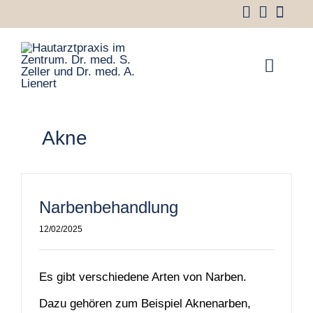
Zum
Inhalt
springen
Toggle
Naviga
Über uns
Akne
Leistungen
Ästhetik
Narbenbehandlung
Aktuelles
12/02/2025
Magazin
Kontakt
Es gibt verschiedene Arten von Narben.
Dazu gehören zum Beispiel Aknenarben,
Online Termin