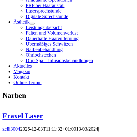
PRP bei Haarausfall
Lasersprechstunde
Digitale Sprechstunde
Ästhetik
Leistungsübersicht
Falten und Volumenverlust
Dauerhafte Haarentfernung
Übermäßiges Schwitzen
Narbenbehandlung
Ohrlochstechen
Drip Spa – Infusionsbehandlungen
Aktuelles
Magazin
Kontakt
Online Termin
Narben
Fraxel Laser
zelli3004
2025-12-03T11:11:32+01:00
13/03/2024
|