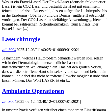
Was ist ein Fraxel-Laser? Der Fraxel-Laser (deutsch: fraktionierter
Laser) ist ein CO2-Laser und bestrahlt die Haut mit einem sehr
feinen und präzisen Laserstrahl, dessen aufgeteilte Lichtimpulse bis
in die Epidermis (Oberhaut) und die Dermis (mittlere Hautschicht)
vordringen. Der CO2-Laser hat vielfältige Anwendungsgebiete und
kommt bei zahlreichen „Schönheitsmakeln“ zum Einsatz. Der
Fraxel-Laser [...]
Laserchirurgie
zelli3004
2025-12-03T11:40:25+01:00
09/01/2021
|
Je nachdem, welches Hautproblem behandelt werden soll, setzen
wir in der Dermatologie unterschiedliche Laser mit
unterschiedlichen Wellenlängen ein. Das hat den großen Vorteil,
dass wir die betroffene Haut sehr selektiv und schonend behandeln
können und dabei das nicht betroffene Gewebe möglichst unberührt
lassen können. Das Wort LASER ist ein [...]
Ambulante Operationen
zelli3004
2025-02-12T13:49:12+01:00
07/01/2021
|
In unserer Praxis verfügen wir über einen modernen Eingriffsraum,