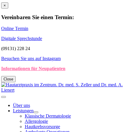
Zum
×
Inhalt
springen
Vereinbaren Sie einen Termin:
Online Termin
Digitale Sprechstunde
(09131) 228 24
Besuchen Sie uns auf Instagram
Informationen für Neupatienten
Close
Toggle
Navigation
Über uns
Leistungen
Klassische Dermatologie
Allergologie
Hautkrebsvorsorge
Ambulante Operationen