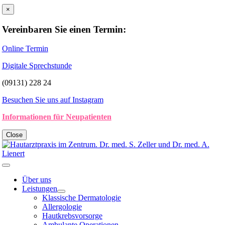
Zum
×
Inhalt
springen
Vereinbaren Sie einen Termin:
Online Termin
Digitale Sprechstunde
(09131) 228 24
Besuchen Sie uns auf Instagram
Informationen für Neupatienten
Close
Toggle
Navigation
Über uns
Leistungen
Klassische Dermatologie
Allergologie
Hautkrebsvorsorge
Ambulante Operationen