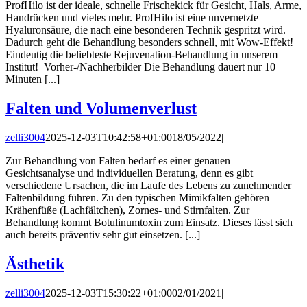
ProfHilo ist der ideale, schnelle Frischekick für Gesicht, Hals, Arme,
Handrücken und vieles mehr. ProfHilo ist eine unvernetzte
Hyaluronsäure, die nach eine besonderen Technik gespritzt wird.
Dadurch geht die Behandlung besonders schnell, mit Wow-Effekt!
Eindeutig die beliebteste Rejuvenation-Behandlung in unserem
Institut! Vorher-/Nachherbilder Die Behandlung dauert nur 10
Minuten [...]
Falten und Volumenverlust
zelli3004
2025-12-03T10:42:58+01:00
18/05/2022
|
Zur Behandlung von Falten bedarf es einer genauen
Gesichtsanalyse und individuellen Beratung, denn es gibt
verschiedene Ursachen, die im Laufe des Lebens zu zunehmender
Faltenbildung führen. Zu den typischen Mimikfalten gehören
Krähenfüße (Lachfältchen), Zornes- und Stirnfalten. Zur
Behandlung kommt Botulinumtoxin zum Einsatz. Dieses lässt sich
auch bereits präventiv sehr gut einsetzen. [...]
Ästhetik
zelli3004
2025-12-03T15:30:22+01:00
02/01/2021
|