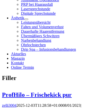
PRP bei Haarausfall
Lasersprechstunde
Digitale Sprechstunde
Ästhetik
Leistungsübersicht
Falten und Volumenverlust
Dauerhafte Haarentfernung
Übermäßiges Schwitzen
Narbenbehandlung
Ohrlochstechen
Drip Spa – Infusionsbehandlungen
Aktuelles
Magazin
Kontakt
Online Termin
Filler
ProfHilo – Frischekick pur
zelli3004
2025-12-03T11:28:58+01:00
08/01/2023
|