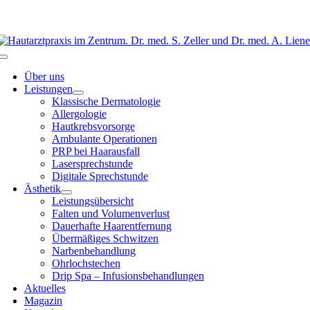
Zum
Inhalt
springen
Toggle
Navigation
Über uns
Leistungen
Klassische Dermatologie
Allergologie
Hautkrebsvorsorge
Ambulante Operationen
PRP bei Haarausfall
Lasersprechstunde
Digitale Sprechstunde
Ästhetik
Leistungsübersicht
Falten und Volumenverlust
Dauerhafte Haarentfernung
Übermäßiges Schwitzen
Narbenbehandlung
Ohrlochstechen
Drip Spa – Infusionsbehandlungen
Aktuelles
Magazin