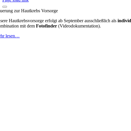
uerung zur Hautkrebs Vorsorge
sere Hautkrebsvorsorge erfolgt ab September ausschließlich als
indivi
mbination mit dem
Fotofinder
(Videodokumentation).
hr lesen…
Nach
oben