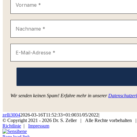
Wir senden keinen Spam! Erfahre mehr in unserer
Datenschutzer
zelli3004
2026-03-16T11:52:33+01:00
31/05/2022
|
© Copyright 2021 -
2026 Dr. S. Zeller | Alle Rechte vorbehalten
Richtlinie
|
Impressum
Instagram
Sensibene
Facebook
Page load link